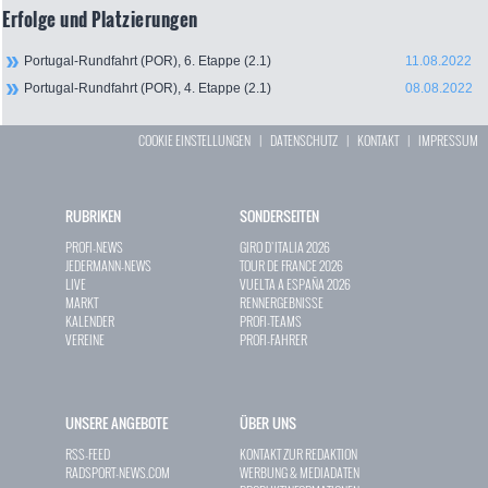
Erfolge und Platzierungen
Portugal-Rundfahrt (POR), 6. Etappe (2.1)
11.08.2022
Portugal-Rundfahrt (POR), 4. Etappe (2.1)
08.08.2022
COOKIE EINSTELLUNGEN
|
DATENSCHUTZ
|
KONTAKT
|
IMPRESSUM
RUBRIKEN
SONDERSEITEN
PROFI-NEWS
GIRO D`ITALIA 2026
JEDERMANN-NEWS
TOUR DE FRANCE 2026
LIVE
VUELTA A ESPAÑA 2026
MARKT
RENNERGEBNISSE
KALENDER
PROFI-TEAMS
VEREINE
PROFI-FAHRER
UNSERE ANGEBOTE
ÜBER UNS
RSS-FEED
KONTAKT ZUR REDAKTION
RADSPORT-NEWS.COM
WERBUNG & MEDIADATEN