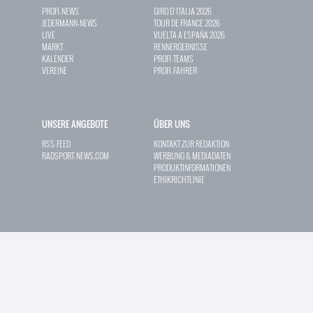
PROFI-NEWS
GIRO D`ITALIA 2026
JEDERMANN-NEWS
TOUR DE FRANCE 2026
LIVE
VUELTA A ESPAÑA 2026
MARKT
RENNERGEBNISSE
KALENDER
PROFI-TEAMS
VEREINE
PROFI-FAHRER
UNSERE ANGEBOTE
ÜBER UNS
RSS-FEED
KONTAKT ZUR REDAKTION
RADSPORT-NEWS.COM
WERBUNG & MEDIADATEN
PRODUKTINFORMATIONEN
ETHIKRICHTLINIE