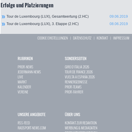
Erfolge und Platzierungen
Tour de Luxembourg (LUX), Gesamtwertung (2.HC)
09.06.2019
Tour de Luxembourg (LUX), 3. Etappe (2.HC)
08.06.2019
COOKIE EINSTELLUNGEN
|
DATENSCHUTZ
|
KONTAKT
|
IMPRESSUM
RUBRIKEN
SONDERSEITEN
PROFI-NEWS
GIRO D`ITALIA 2026
JEDERMANN-NEWS
TOUR DE FRANCE 2026
LIVE
VUELTA A ESPAÑA 2026
MARKT
RENNERGEBNISSE
KALENDER
PROFI-TEAMS
VEREINE
PROFI-FAHRER
UNSERE ANGEBOTE
ÜBER UNS
RSS-FEED
KONTAKT ZUR REDAKTION
RADSPORT-NEWS.COM
WERBUNG & MEDIADATEN