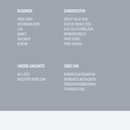
RUBRIKEN
SONDERSEITEN
PROFI-NEWS
GIRO D`ITALIA 2026
JEDERMANN-NEWS
TOUR DE FRANCE 2026
LIVE
VUELTA A ESPAÑA 2026
MARKT
RENNERGEBNISSE
KALENDER
PROFI-TEAMS
VEREINE
PROFI-FAHRER
UNSERE ANGEBOTE
ÜBER UNS
RSS-FEED
KONTAKT ZUR REDAKTION
RADSPORT-NEWS.COM
WERBUNG & MEDIADATEN
PRODUKTINFORMATIONEN
ETHIKRICHTLINIE