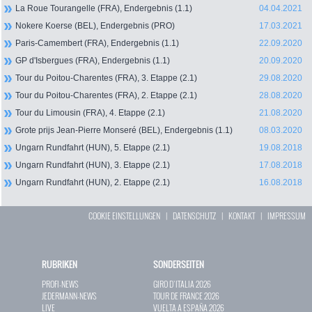
La Roue Tourangelle (FRA), Endergebnis (1.1)
04.04.2021
Nokere Koerse (BEL), Endergebnis (PRO)
17.03.2021
Paris-Camembert (FRA), Endergebnis (1.1)
22.09.2020
GP d'Isbergues (FRA), Endergebnis (1.1)
20.09.2020
Tour du Poitou-Charentes (FRA), 3. Etappe (2.1)
29.08.2020
Tour du Poitou-Charentes (FRA), 2. Etappe (2.1)
28.08.2020
Tour du Limousin (FRA), 4. Etappe (2.1)
21.08.2020
Grote prijs Jean-Pierre Monseré (BEL), Endergebnis (1.1)
08.03.2020
Ungarn Rundfahrt (HUN), 5. Etappe (2.1)
19.08.2018
Ungarn Rundfahrt (HUN), 3. Etappe (2.1)
17.08.2018
Ungarn Rundfahrt (HUN), 2. Etappe (2.1)
16.08.2018
COOKIE EINSTELLUNGEN
|
DATENSCHUTZ
|
KONTAKT
|
IMPRESSUM
RUBRIKEN
SONDERSEITEN
PROFI-NEWS
GIRO D`ITALIA 2026
JEDERMANN-NEWS
TOUR DE FRANCE 2026
LIVE
VUELTA A ESPAÑA 2026