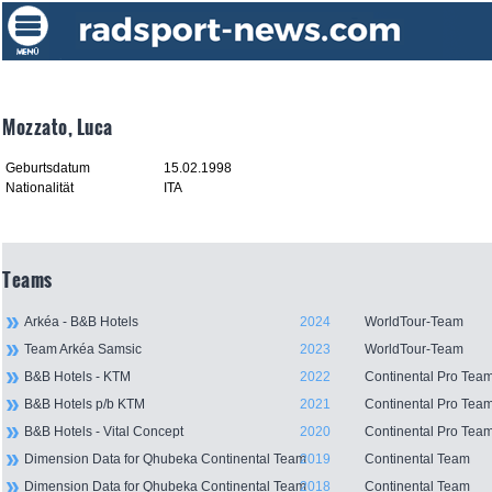
Mozzato, Luca
Geburtsdatum
15.02.1998
Nationalität
ITA
Teams
Arkéa - B&B Hotels
2024
WorldTour-Team
Team Arkéa Samsic
2023
WorldTour-Team
B&B Hotels - KTM
2022
Continental Pro Tea
B&B Hotels p/b KTM
2021
Continental Pro Tea
B&B Hotels - Vital Concept
2020
Continental Pro Tea
Dimension Data for Qhubeka Continental Team
2019
Continental Team
Dimension Data for Qhubeka Continental Team
2018
Continental Team