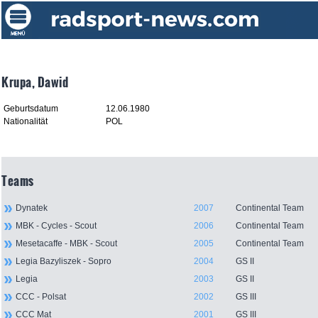
Krupa, Dawid
Geburtsdatum
12.06.1980
Nationalität
POL
Teams
Dynatek
2007
Continental Team
MBK - Cycles - Scout
2006
Continental Team
Mesetacaffe - MBK - Scout
2005
Continental Team
Legia Bazyliszek - Sopro
2004
GS II
Legia
2003
GS II
CCC - Polsat
2002
GS III
CCC Mat
2001
GS III