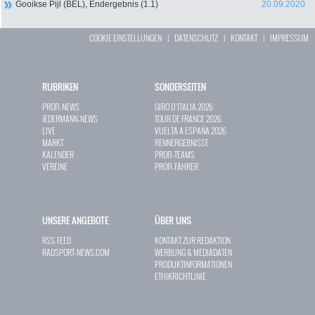
Gooikse Pijl (BEL), Endergebnis (1.1)
20.09.2020
COOKIE EINSTELLUNGEN
|
DATENSCHUTZ
|
KONTAKT
|
IMPRESSUM
RUBRIKEN
SONDERSEITEN
PROFI-NEWS
GIRO D`ITALIA 2026
JEDERMANN-NEWS
TOUR DE FRANCE 2026
LIVE
VUELTA A ESPAÑA 2026
MARKT
RENNERGEBNISSE
KALENDER
PROFI-TEAMS
VEREINE
PROFI-FAHRER
UNSERE ANGEBOTE
ÜBER UNS
RSS-FEED
KONTAKT ZUR REDAKTION
RADSPORT-NEWS.COM
WERBUNG & MEDIADATEN
PRODUKTINFORMATIONEN
ETHIKRICHTLINIE