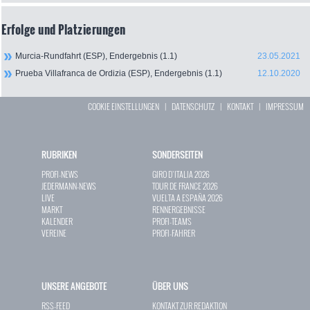
Erfolge und Platzierungen
Murcia-Rundfahrt (ESP), Endergebnis (1.1)
23.05.2021
Prueba Villafranca de Ordizia (ESP), Endergebnis (1.1)
12.10.2020
COOKIE EINSTELLUNGEN
|
DATENSCHUTZ
|
KONTAKT
|
IMPRESSUM
RUBRIKEN
SONDERSEITEN
PROFI-NEWS
GIRO D`ITALIA 2026
JEDERMANN-NEWS
TOUR DE FRANCE 2026
LIVE
VUELTA A ESPAÑA 2026
MARKT
RENNERGEBNISSE
KALENDER
PROFI-TEAMS
VEREINE
PROFI-FAHRER
UNSERE ANGEBOTE
ÜBER UNS
RSS-FEED
KONTAKT ZUR REDAKTION