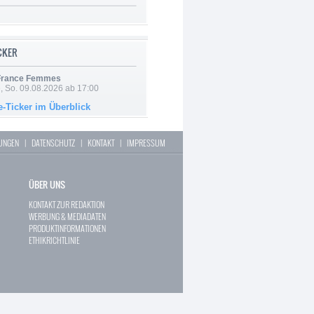
ICKER
 France Femmes
, So. 09.08.2026 ab 17:00
e-Ticker im Überblick
LUNGEN
|
DATENSCHUTZ
|
KONTAKT
|
IMPRESSUM
ÜBER UNS
KONTAKT ZUR REDAKTION
WERBUNG & MEDIADATEN
PRODUKTINFORMATIONEN
ETHIKRICHTLINIE