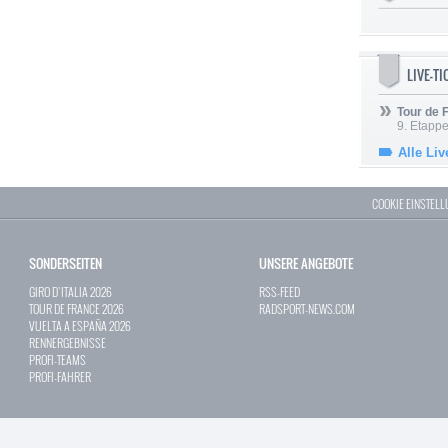
LIVE-T
Tour de
9. Etappe
Alle Liv
COOKIE EINSTEL
SONDERSEITEN
UNSERE ANGEBOTE
GIRO D`ITALIA 2026
RSS-FEED
TOUR DE FRANCE 2026
RADSPORT-NEWS.COM
VUELTA A ESPAÑA 2026
RENNERGEBNISSE
PROFI-TEAMS
PROFI-FAHRER