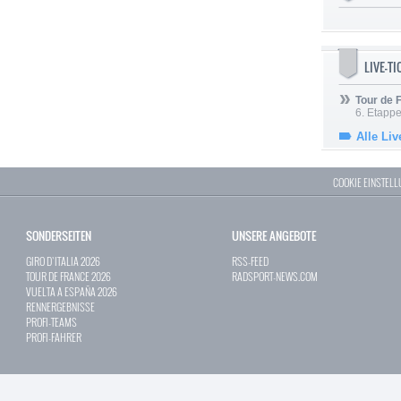
LIVE-T
Tour de
6. Etapp
Alle Liv
COOKIE EINSTEL
SONDERSEITEN
UNSERE ANGEBOTE
GIRO D`ITALIA 2026
RSS-FEED
TOUR DE FRANCE 2026
RADSPORT-NEWS.COM
VUELTA A ESPAÑA 2026
RENNERGEBNISSE
PROFI-TEAMS
PROFI-FAHRER