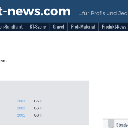
en-Rundfahrt
KT-Szene
Gravel
Profi-Material
Produkt-News
.1981
2003
GS III
2002
GS III
2001
GS III
Steady