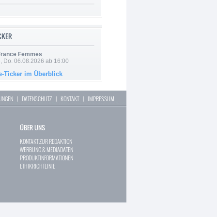
ICKER
 France Femmes
e, Do. 06.08.2026 ab 16:00
e-Ticker im Überblick
LUNGEN
|
DATENSCHUTZ
|
KONTAKT
|
IMPRESSUM
ÜBER UNS
KONTAKT ZUR REDAKTION
WERBUNG & MEDIADATEN
PRODUKTINFORMATIONEN
ETHIKRICHTLINIE