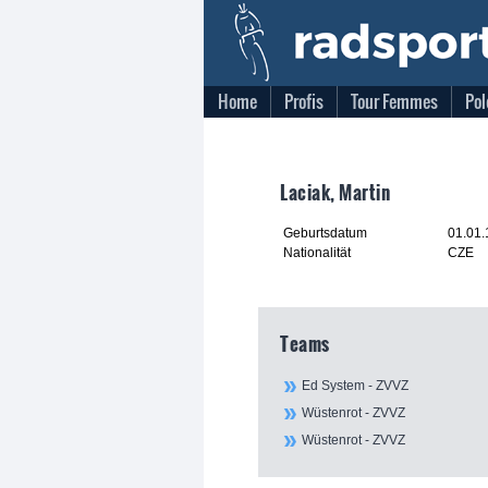
Home
Profis
Tour Femmes
Pol
Laciak, Martin
Geburtsdatum
01.01
Nationalität
CZE
Teams
Ed System - ZVVZ
Wüstenrot - ZVVZ
Wüstenrot - ZVVZ