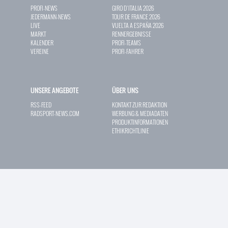
PROFI-NEWS
GIRO D`ITALIA 2026
JEDERMANN-NEWS
TOUR DE FRANCE 2026
LIVE
VUELTA A ESPAÑA 2026
MARKT
RENNERGEBNISSE
KALENDER
PROFI-TEAMS
VEREINE
PROFI-FAHRER
UNSERE ANGEBOTE
ÜBER UNS
RSS-FEED
KONTAKT ZUR REDAKTION
RADSPORT-NEWS.COM
WERBUNG & MEDIADATEN
PRODUKTINFORMATIONEN
ETHIKRICHTLINIE