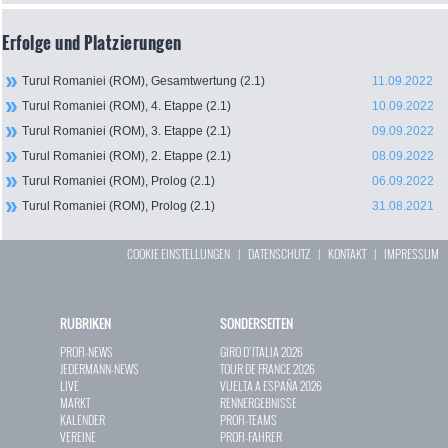
Erfolge und Platzierungen
Turul Romaniei (ROM), Gesamtwertung (2.1)
11.09.2022
Turul Romaniei (ROM), 4. Etappe (2.1)
10.09.2022
Turul Romaniei (ROM), 3. Etappe (2.1)
09.09.2022
Turul Romaniei (ROM), 2. Etappe (2.1)
08.09.2022
Turul Romaniei (ROM), Prolog (2.1)
06.09.2022
Turul Romaniei (ROM), Prolog (2.1)
31.08.2021
COOKIE EINSTELLUNGEN
|
DATENSCHUTZ
|
KONTAKT
|
IMPRESSUM
RUBRIKEN
SONDERSEITEN
PROFI-NEWS
GIRO D`ITALIA 2026
JEDERMANN-NEWS
TOUR DE FRANCE 2026
LIVE
VUELTA A ESPAÑA 2026
MARKT
RENNERGEBNISSE
KALENDER
PROFI-TEAMS
VEREINE
PROFI-FAHRER