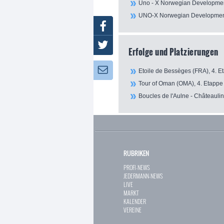
Uno - X Norwegian Developme
UNO-X Norwegian Developme
Facebook
Twitter
Erfolge und Platzierungen
Newsletter:
Etoile de Bessèges (FRA), 4. Et
Tour of Oman (OMA), 4. Etappe
Boucles de l'Aulne - Châteauli
RUBRIKEN
PROFI-NEWS
JEDERMANN-NEWS
LIVE
MARKT
KALENDER
VEREINE