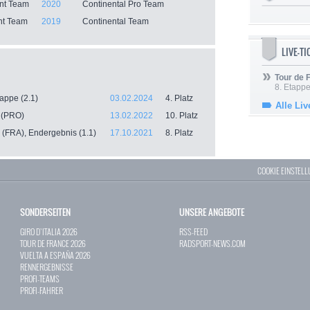
nt Team
2020
Continental Pro Team
nt Team
2019
Continental Team
LIVE-T
Tour de
8. Etappe
appe (2.1)
03.02.2024
4. Platz
Alle Liv
 (PRO)
13.02.2022
10. Platz
n (FRA), Endergebnis (1.1)
17.10.2021
8. Platz
COOKIE EINSTEL
SONDERSEITEN
UNSERE ANGEBOTE
GIRO D`ITALIA 2026
RSS-FEED
TOUR DE FRANCE 2026
RADSPORT-NEWS.COM
VUELTA A ESPAÑA 2026
RENNERGEBNISSE
PROFI-TEAMS
PROFI-FAHRER