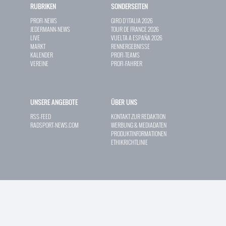
RUBRIKEN
SONDERSEITEN
PROFI-NEWS
GIRO D`ITALIA 2026
JEDERMANN-NEWS
TOUR DE FRANCE 2026
LIVE
VUELTA A ESPAÑA 2026
MARKT
RENNERGEBNISSE
KALENDER
PROFI-TEAMS
VEREINE
PROFI-FAHRER
UNSERE ANGEBOTE
ÜBER UNS
RSS-FEED
KONTAKT ZUR REDAKTION
RADSPORT-NEWS.COM
WERBUNG & MEDIADATEN
PRODUKTINFORMATIONEN
ETHIKRICHTLINIE