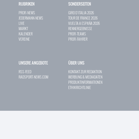
RUBRIKEN
SONDERSEITEN
PROFI-NEWS
GIRO D`ITALIA 2026
JEDERMANN-NEWS
TOUR DE FRANCE 2026
LIVE
VUELTA A ESPAÑA 2026
MARKT
RENNERGEBNISSE
KALENDER
PROFI-TEAMS
VEREINE
PROFI-FAHRER
UNSERE ANGEBOTE
ÜBER UNS
RSS-FEED
KONTAKT ZUR REDAKTION
RADSPORT-NEWS.COM
WERBUNG & MEDIADATEN
PRODUKTINFORMATIONEN
ETHIKRICHTLINIE