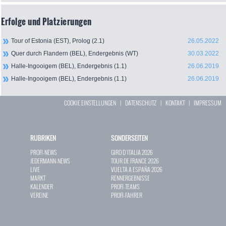
Erfolge und Platzierungen
Tour of Estonia (EST), Prolog (2.1)
26.05.2022
Quer durch Flandern (BEL), Endergebnis (WT)
30.03.2022
Halle-Ingooigem (BEL), Endergebnis (1.1)
26.06.2019
Halle-Ingooigem (BEL), Endergebnis (1.1)
26.06.2019
COOKIE EINSTELLUNGEN
|
DATENSCHUTZ
|
KONTAKT
|
IMPRESSUM
RUBRIKEN
SONDERSEITEN
PROFI-NEWS
GIRO D`ITALIA 2026
JEDERMANN-NEWS
TOUR DE FRANCE 2026
LIVE
VUELTA A ESPAÑA 2026
MARKT
RENNERGEBNISSE
KALENDER
PROFI-TEAMS
VEREINE
PROFI-FAHRER