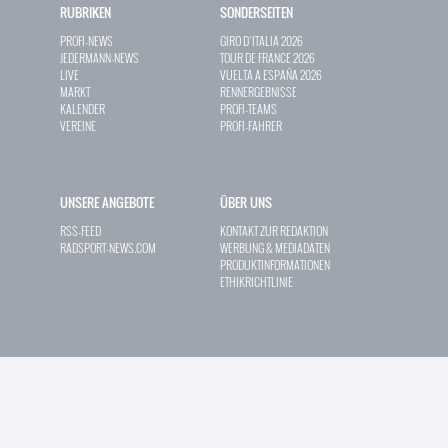
RUBRIKEN
SONDERSEITEN
PROFI-NEWS
GIRO D`ITALIA 2026
JEDERMANN-NEWS
TOUR DE FRANCE 2026
LIVE
VUELTA A ESPAÑA 2026
MARKT
RENNERGEBNISSE
KALENDER
PROFI-TEAMS
VEREINE
PROFI-FAHRER
UNSERE ANGEBOTE
ÜBER UNS
RSS-FEED
KONTAKT ZUR REDAKTION
RADSPORT-NEWS.COM
WERBUNG & MEDIADATEN
PRODUKTINFORMATIONEN
ETHIKRICHTLINIE