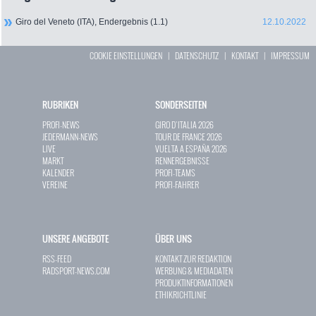
Giro del Veneto (ITA), Endergebnis (1.1)
12.10.2022
COOKIE EINSTELLUNGEN
|
DATENSCHUTZ
|
KONTAKT
|
IMPRESSUM
RUBRIKEN
SONDERSEITEN
PROFI-NEWS
GIRO D`ITALIA 2026
JEDERMANN-NEWS
TOUR DE FRANCE 2026
LIVE
VUELTA A ESPAÑA 2026
MARKT
RENNERGEBNISSE
KALENDER
PROFI-TEAMS
VEREINE
PROFI-FAHRER
UNSERE ANGEBOTE
ÜBER UNS
RSS-FEED
KONTAKT ZUR REDAKTION
RADSPORT-NEWS.COM
WERBUNG & MEDIADATEN
PRODUKTINFORMATIONEN
ETHIKRICHTLINIE