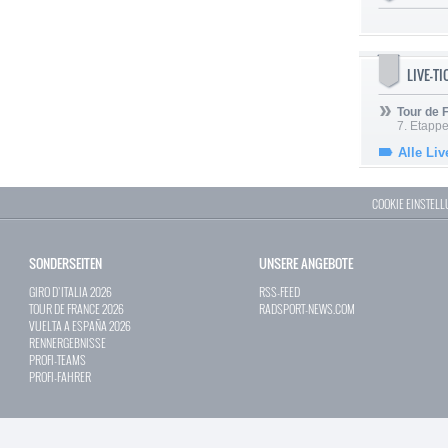
LIVE-T
Tour de
7. Etappe
Alle Liv
COOKIE EINSTEL
SONDERSEITEN
UNSERE ANGEBOTE
GIRO D`ITALIA 2026
RSS-FEED
TOUR DE FRANCE 2026
RADSPORT-NEWS.COM
VUELTA A ESPAÑA 2026
RENNERGEBNISSE
PROFI-TEAMS
PROFI-FAHRER