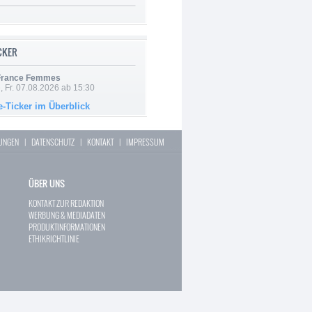
ICKER
 France Femmes
, Fr. 07.08.2026 ab 15:30
e-Ticker im Überblick
LUNGEN
|
DATENSCHUTZ
|
KONTAKT
|
IMPRESSUM
ÜBER UNS
KONTAKT ZUR REDAKTION
WERBUNG & MEDIADATEN
PRODUKTINFORMATIONEN
ETHIKRICHTLINIE