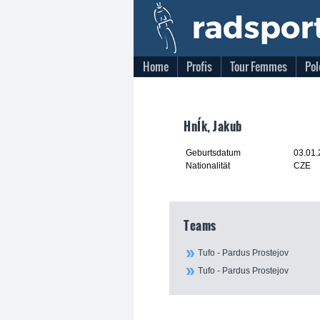
Home
Profis
Tour Femmes
Pol
HnÍk, Jakub
Geburtsdatum
03.01
Nationalität
CZE
Teams
Tufo - Pardus Prostejov
Tufo - Pardus Prostejov