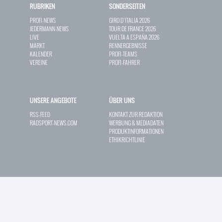
RUBRIKEN
SONDERSEITEN
PROFI-NEWS
GIRO D`ITALIA 2026
JEDERMANN-NEWS
TOUR DE FRANCE 2026
LIVE
VUELTA A ESPAÑA 2026
MARKT
RENNERGEBNISSE
KALENDER
PROFI-TEAMS
VEREINE
PROFI-FAHRER
UNSERE ANGEBOTE
ÜBER UNS
RSS-FEED
KONTAKT ZUR REDAKTION
RADSPORT-NEWS.COM
WERBUNG & MEDIADATEN
PRODUKTINFORMATIONEN
ETHIKRICHTLINIE