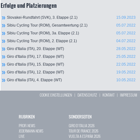
Erfolge und Platzierungen
Slovakei-Rundfahrt (SVK), 3. Etappe (2.1)
15.09.2023
Sibiu Cycling Tour (ROM), Gesamtwertung (2.1)
05.07.2022
Sibiu Cycling Tour (ROM), 3a. Etappe (2.1)
05.07.2022
Sibiu Cycling Tour (ROM), 2. Etappe (2.1)
04.07.2022
Giro d'Italia (ITA), 20. Etappe (WT)
28.05.2022
Giro d'Italia (ITA), 17. Etappe (WT)
25.05.2022
Giro d'Italia (ITA), 15. Etappe (WT)
22.05.2022
Giro d'Italia (ITA), 12. Etappe (WT)
19.05.2022
Giro d'Italia (ITA), 4. Etappe (WT)
10.05.2022
COOKIE EINSTELLUNGEN
|
DATENSCHUTZ
|
KONTAKT
|
IMPRESSUM
RUBRIKEN
SONDERSEITEN
PROFI-NEWS
GIRO D`ITALIA 2026
JEDERMANN-NEWS
TOUR DE FRANCE 2026
LIVE
VUELTA A ESPAÑA 2026