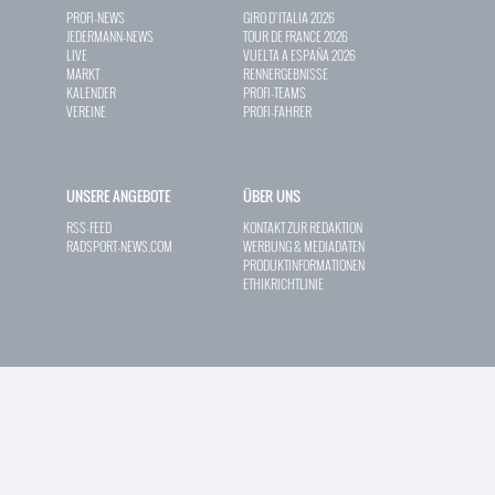
PROFI-NEWS
GIRO D`ITALIA 2026
JEDERMANN-NEWS
TOUR DE FRANCE 2026
LIVE
VUELTA A ESPAÑA 2026
MARKT
RENNERGEBNISSE
KALENDER
PROFI-TEAMS
VEREINE
PROFI-FAHRER
UNSERE ANGEBOTE
ÜBER UNS
RSS-FEED
KONTAKT ZUR REDAKTION
RADSPORT-NEWS.COM
WERBUNG & MEDIADATEN
PRODUKTINFORMATIONEN
ETHIKRICHTLINIE