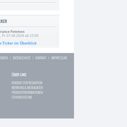
ICKER
 France Femmes
, Fr. 07.08.2026 ab 15:50
e-Ticker im Überblick
LUNGEN
|
DATENSCHUTZ
|
KONTAKT
|
IMPRESSUM
ÜBER UNS
KONTAKT ZUR REDAKTION
WERBUNG & MEDIADATEN
PRODUKTINFORMATIONEN
ETHIKRICHTLINIE