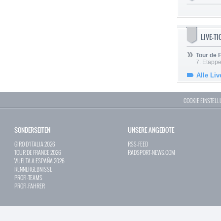
LIVE-T
Tour de
7. Etappe
Alle Liv
COOKIE EINSTEL
SONDERSEITEN
UNSERE ANGEBOTE
GIRO D`ITALIA 2026
RSS-FEED
TOUR DE FRANCE 2026
RADSPORT-NEWS.COM
VUELTA A ESPAÑA 2026
RENNERGEBNISSE
PROFI-TEAMS
PROFI-FAHRER