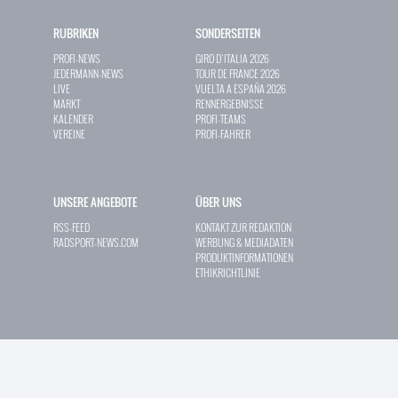
RUBRIKEN
SONDERSEITEN
PROFI-NEWS
GIRO D`ITALIA 2026
JEDERMANN-NEWS
TOUR DE FRANCE 2026
LIVE
VUELTA A ESPAÑA 2026
MARKT
RENNERGEBNISSE
KALENDER
PROFI-TEAMS
VEREINE
PROFI-FAHRER
UNSERE ANGEBOTE
ÜBER UNS
RSS-FEED
KONTAKT ZUR REDAKTION
RADSPORT-NEWS.COM
WERBUNG & MEDIADATEN
PRODUKTINFORMATIONEN
ETHIKRICHTLINIE