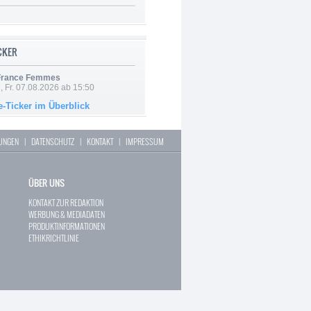
ICKER
 France Femmes
, Fr. 07.08.2026 ab 15:50
e-Ticker im Überblick
LUNGEN
|
DATENSCHUTZ
|
KONTAKT
|
IMPRESSUM
ÜBER UNS
KONTAKT ZUR REDAKTION
WERBUNG & MEDIADATEN
PRODUKTINFORMATIONEN
ETHIKRICHTLINIE