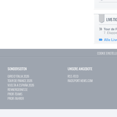
LIVE-T
Tour de
7. Etappe
Alle Liv
COOKIE EINSTEL
SONDERSEITEN
UNSERE ANGEBOTE
GIRO D`ITALIA 2026
RSS-FEED
TOUR DE FRANCE 2026
RADSPORT-NEWS.COM
VUELTA A ESPAÑA 2026
RENNERGEBNISSE
PROFI-TEAMS
PROFI-FAHRER