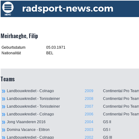
Meirhaeghe, Filip
Geburtsdatum
05.03.1971
Nationalität
BEL
Teams
Landbouwkrediet - Colnago
2009
Continental Pro Tea
Landbouwkrediet - Tonissteiner
2008
Continental Pro Tea
Landbouwkrediet - Tonissteiner
2007
Continental Pro Tea
Landbouwkrediet - Colnago
2006
Continental Pro Tea
Jong Vlaanderen 2016
2004
GS II
Domina Vacance - Elitron
2003
GS I
Landbouwkrediet - Colnago
2002
GS III