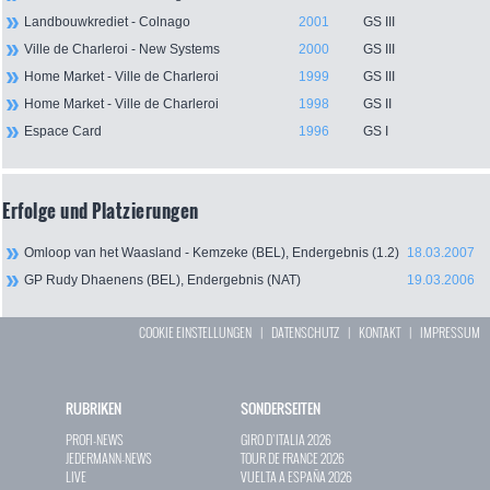
Landbouwkrediet - Colnago
2001
GS III
Ville de Charleroi - New Systems
2000
GS III
Home Market - Ville de Charleroi
1999
GS III
Home Market - Ville de Charleroi
1998
GS II
Espace Card
1996
GS I
Erfolge und Platzierungen
Omloop van het Waasland - Kemzeke (BEL), Endergebnis (1.2)
18.03.2007
GP Rudy Dhaenens (BEL), Endergebnis (NAT)
19.03.2006
COOKIE EINSTELLUNGEN
|
DATENSCHUTZ
|
KONTAKT
|
IMPRESSUM
RUBRIKEN
SONDERSEITEN
PROFI-NEWS
GIRO D`ITALIA 2026
JEDERMANN-NEWS
TOUR DE FRANCE 2026
LIVE
VUELTA A ESPAÑA 2026