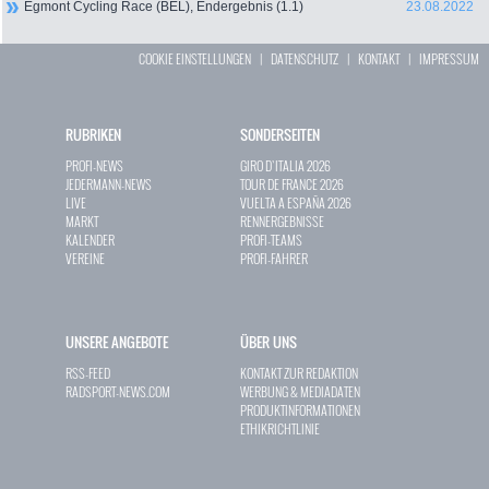
Egmont Cycling Race (BEL), Endergebnis (1.1)
23.08.2022
COOKIE EINSTELLUNGEN
|
DATENSCHUTZ
|
KONTAKT
|
IMPRESSUM
RUBRIKEN
SONDERSEITEN
PROFI-NEWS
GIRO D`ITALIA 2026
JEDERMANN-NEWS
TOUR DE FRANCE 2026
LIVE
VUELTA A ESPAÑA 2026
MARKT
RENNERGEBNISSE
KALENDER
PROFI-TEAMS
VEREINE
PROFI-FAHRER
UNSERE ANGEBOTE
ÜBER UNS
RSS-FEED
KONTAKT ZUR REDAKTION
RADSPORT-NEWS.COM
WERBUNG & MEDIADATEN
PRODUKTINFORMATIONEN
ETHIKRICHTLINIE