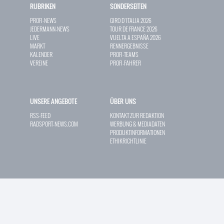
RUBRIKEN
SONDERSEITEN
PROFI-NEWS
GIRO D`ITALIA 2026
JEDERMANN-NEWS
TOUR DE FRANCE 2026
LIVE
VUELTA A ESPAÑA 2026
MARKT
RENNERGEBNISSE
KALENDER
PROFI-TEAMS
VEREINE
PROFI-FAHRER
UNSERE ANGEBOTE
ÜBER UNS
RSS-FEED
KONTAKT ZUR REDAKTION
RADSPORT-NEWS.COM
WERBUNG & MEDIADATEN
PRODUKTINFORMATIONEN
ETHIKRICHTLINIE