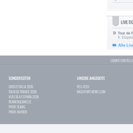
LIVE-T
Tour de
6. Etapp
Alle Liv
COOKIE EINSTEL
SONDERSEITEN
UNSERE ANGEBOTE
GIRO D`ITALIA 2026
RSS-FEED
TOUR DE FRANCE 2026
RADSPORT-NEWS.COM
VUELTA A ESPAÑA 2026
RENNERGEBNISSE
PROFI-TEAMS
PROFI-FAHRER