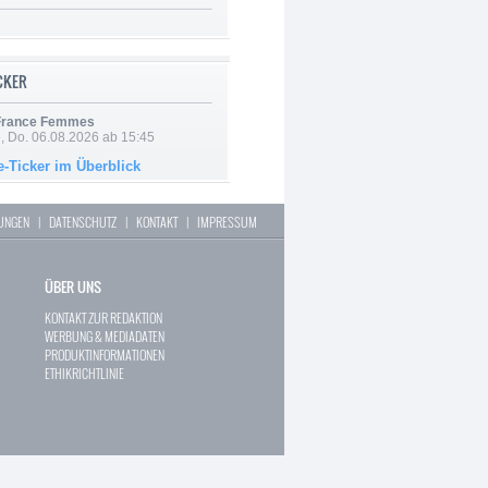
ICKER
 France Femmes
e, Do. 06.08.2026 ab 15:45
e-Ticker im Überblick
LUNGEN
|
DATENSCHUTZ
|
KONTAKT
|
IMPRESSUM
ÜBER UNS
KONTAKT ZUR REDAKTION
WERBUNG & MEDIADATEN
PRODUKTINFORMATIONEN
ETHIKRICHTLINIE