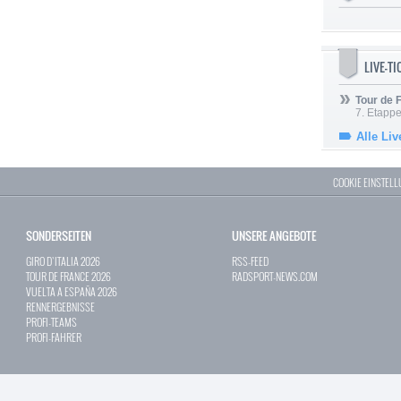
LIVE-T
Tour de
7. Etappe
Alle Liv
COOKIE EINSTEL
SONDERSEITEN
UNSERE ANGEBOTE
GIRO D`ITALIA 2026
RSS-FEED
TOUR DE FRANCE 2026
RADSPORT-NEWS.COM
VUELTA A ESPAÑA 2026
RENNERGEBNISSE
PROFI-TEAMS
PROFI-FAHRER