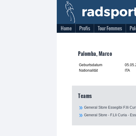
Home
Profis
Tour Femmes
Pol
Palomba, Marco
Geburtsdatum
05.05
Nationalität
ITA
Teams
General Store Essegibi F.lli Cur
General Store - F.Lli Curia - Es