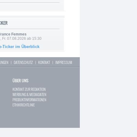
ICKER
 France Femmes
, Fr. 07.08.2026 ab 15:30
e-Ticker im Überblick
LUNGEN
|
DATENSCHUTZ
|
KONTAKT
|
IMPRESSUM
ÜBER UNS
KONTAKT ZUR REDAKTION
WERBUNG & MEDIADATEN
PRODUKTINFORMATIONEN
ETHIKRICHTLINIE