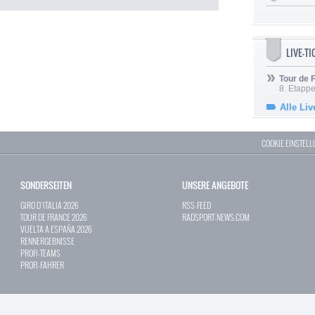
LIVE-T
Tour de
8. Etappe
Alle Liv
COOKIE EINSTEL
SONDERSEITEN
UNSERE ANGEBOTE
GIRO D`ITALIA 2026
RSS-FEED
TOUR DE FRANCE 2026
RADSPORT-NEWS.COM
VUELTA A ESPAÑA 2026
RENNERGEBNISSE
PROFI-TEAMS
PROFI-FAHRER