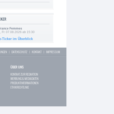
ICKER
 France Femmes
, Fr. 07.08.2026 ab 15:30
e-Ticker im Überblick
LUNGEN
|
DATENSCHUTZ
|
KONTAKT
|
IMPRESSUM
ÜBER UNS
KONTAKT ZUR REDAKTION
WERBUNG & MEDIADATEN
PRODUKTINFORMATIONEN
ETHIKRICHTLINIE