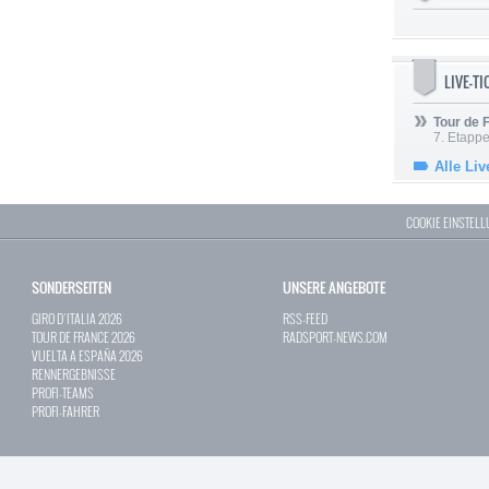
LIVE-T
Tour de
7. Etappe
Alle Liv
COOKIE EINSTEL
SONDERSEITEN
UNSERE ANGEBOTE
GIRO D`ITALIA 2026
RSS-FEED
TOUR DE FRANCE 2026
RADSPORT-NEWS.COM
VUELTA A ESPAÑA 2026
RENNERGEBNISSE
PROFI-TEAMS
PROFI-FAHRER