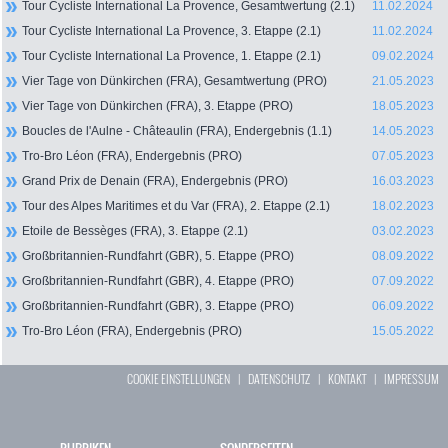
Tour Cycliste International La Provence, Gesamtwertung (2.1)
11.02.2024
Tour Cycliste International La Provence, 3. Etappe (2.1)
11.02.2024
Tour Cycliste International La Provence, 1. Etappe (2.1)
09.02.2024
Vier Tage von Dünkirchen (FRA), Gesamtwertung (PRO)
21.05.2023
Vier Tage von Dünkirchen (FRA), 3. Etappe (PRO)
18.05.2023
Boucles de l'Aulne - Châteaulin (FRA), Endergebnis (1.1)
14.05.2023
Tro-Bro Léon (FRA), Endergebnis (PRO)
07.05.2023
Grand Prix de Denain (FRA), Endergebnis (PRO)
16.03.2023
Tour des Alpes Maritimes et du Var (FRA), 2. Etappe (2.1)
18.02.2023
Etoile de Bessèges (FRA), 3. Etappe (2.1)
03.02.2023
Großbritannien-Rundfahrt (GBR), 5. Etappe (PRO)
08.09.2022
Großbritannien-Rundfahrt (GBR), 4. Etappe (PRO)
07.09.2022
Großbritannien-Rundfahrt (GBR), 3. Etappe (PRO)
06.09.2022
Tro-Bro Léon (FRA), Endergebnis (PRO)
15.05.2022
COOKIE EINSTELLUNGEN
|
DATENSCHUTZ
|
KONTAKT
|
IMPRESSUM