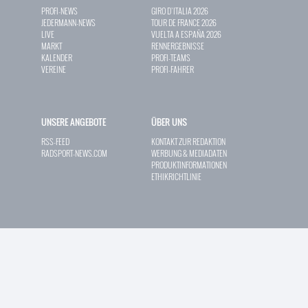
PROFI-NEWS
GIRO D`ITALIA 2026
JEDERMANN-NEWS
TOUR DE FRANCE 2026
LIVE
VUELTA A ESPAÑA 2026
MARKT
RENNERGEBNISSE
KALENDER
PROFI-TEAMS
VEREINE
PROFI-FAHRER
UNSERE ANGEBOTE
ÜBER UNS
RSS-FEED
KONTAKT ZUR REDAKTION
RADSPORT-NEWS.COM
WERBUNG & MEDIADATEN
PRODUKTINFORMATIONEN
ETHIKRICHTLINIE