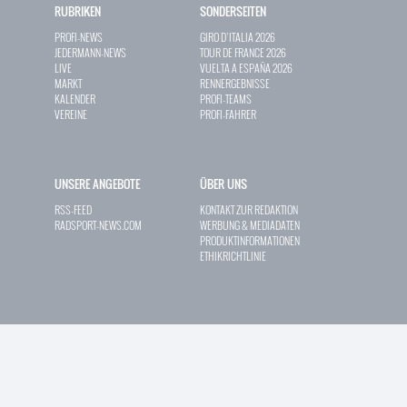
RUBRIKEN
SONDERSEITEN
PROFI-NEWS
GIRO D`ITALIA 2026
JEDERMANN-NEWS
TOUR DE FRANCE 2026
LIVE
VUELTA A ESPAÑA 2026
MARKT
RENNERGEBNISSE
KALENDER
PROFI-TEAMS
VEREINE
PROFI-FAHRER
UNSERE ANGEBOTE
ÜBER UNS
RSS-FEED
KONTAKT ZUR REDAKTION
RADSPORT-NEWS.COM
WERBUNG & MEDIADATEN
PRODUKTINFORMATIONEN
ETHIKRICHTLINIE