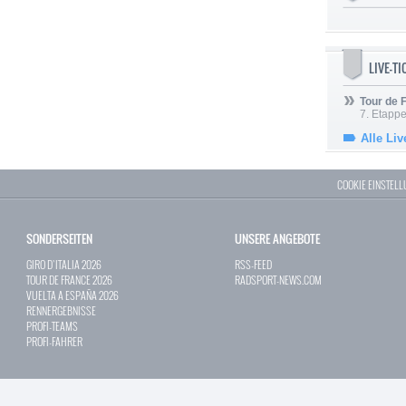
LIVE-T
Tour de
7. Etappe
Alle Liv
COOKIE EINSTEL
SONDERSEITEN
UNSERE ANGEBOTE
GIRO D`ITALIA 2026
RSS-FEED
TOUR DE FRANCE 2026
RADSPORT-NEWS.COM
VUELTA A ESPAÑA 2026
RENNERGEBNISSE
PROFI-TEAMS
PROFI-FAHRER