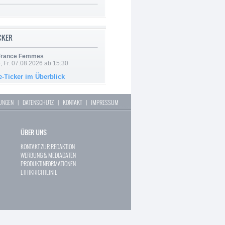
ICKER
 France Femmes
, Fr. 07.08.2026 ab 15:30
e-Ticker im Überblick
LUNGEN
|
DATENSCHUTZ
|
KONTAKT
|
IMPRESSUM
ÜBER UNS
KONTAKT ZUR REDAKTION
WERBUNG & MEDIADATEN
PRODUKTINFORMATIONEN
ETHIKRICHTLINIE