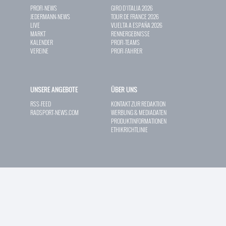
PROFI-NEWS
GIRO D`ITALIA 2026
JEDERMANN-NEWS
TOUR DE FRANCE 2026
LIVE
VUELTA A ESPAÑA 2026
MARKT
RENNERGEBNISSE
KALENDER
PROFI-TEAMS
VEREINE
PROFI-FAHRER
UNSERE ANGEBOTE
ÜBER UNS
RSS-FEED
KONTAKT ZUR REDAKTION
RADSPORT-NEWS.COM
WERBUNG & MEDIADATEN
PRODUKTINFORMATIONEN
ETHIKRICHTLINIE