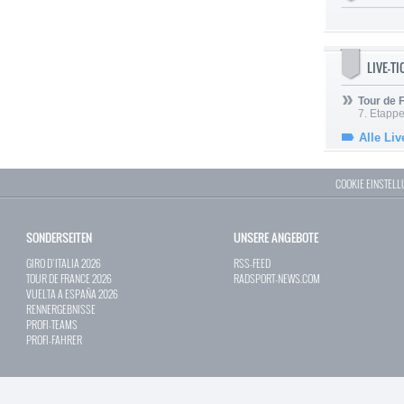
LIVE-T
Tour de
7. Etappe
Alle Liv
COOKIE EINSTEL
SONDERSEITEN
UNSERE ANGEBOTE
GIRO D`ITALIA 2026
RSS-FEED
TOUR DE FRANCE 2026
RADSPORT-NEWS.COM
VUELTA A ESPAÑA 2026
RENNERGEBNISSE
PROFI-TEAMS
PROFI-FAHRER