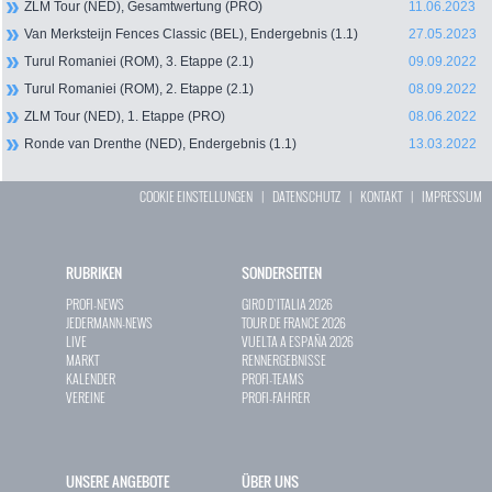
ZLM Tour (NED), Gesamtwertung (PRO)
11.06.2023
Van Merksteijn Fences Classic (BEL), Endergebnis (1.1)
27.05.2023
Turul Romaniei (ROM), 3. Etappe (2.1)
09.09.2022
Turul Romaniei (ROM), 2. Etappe (2.1)
08.09.2022
ZLM Tour (NED), 1. Etappe (PRO)
08.06.2022
Ronde van Drenthe (NED), Endergebnis (1.1)
13.03.2022
COOKIE EINSTELLUNGEN
|
DATENSCHUTZ
|
KONTAKT
|
IMPRESSUM
RUBRIKEN
SONDERSEITEN
PROFI-NEWS
GIRO D`ITALIA 2026
JEDERMANN-NEWS
TOUR DE FRANCE 2026
LIVE
VUELTA A ESPAÑA 2026
MARKT
RENNERGEBNISSE
KALENDER
PROFI-TEAMS
VEREINE
PROFI-FAHRER
UNSERE ANGEBOTE
ÜBER UNS