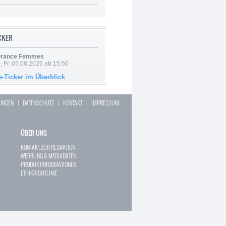
ICKER
 France Femmes
, Fr. 07.08.2026 ab 15:50
e-Ticker im Überblick
LUNGEN
|
DATENSCHUTZ
|
KONTAKT
|
IMPRESSUM
ÜBER UNS
KONTAKT ZUR REDAKTION
WERBUNG & MEDIADATEN
PRODUKTINFORMATIONEN
ETHIKRICHTLINIE