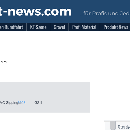
en-Rundfahrt
KT-Szene
Gravel
Profi-Material
Produkt-News
.1979
 VC Gippingen
2003
GS II
Steady