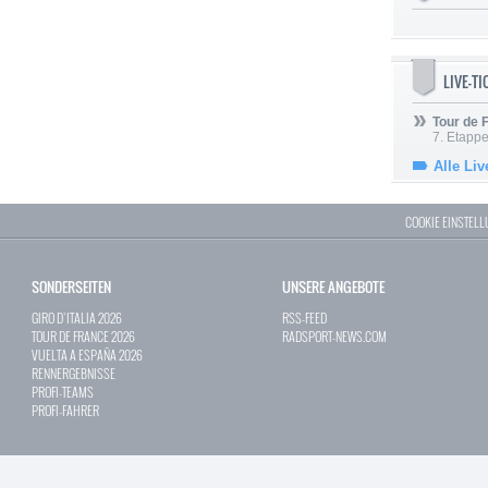
LIVE-T
Tour de
7. Etappe
Alle Liv
COOKIE EINSTEL
SONDERSEITEN
UNSERE ANGEBOTE
GIRO D`ITALIA 2026
RSS-FEED
TOUR DE FRANCE 2026
RADSPORT-NEWS.COM
VUELTA A ESPAÑA 2026
RENNERGEBNISSE
PROFI-TEAMS
PROFI-FAHRER