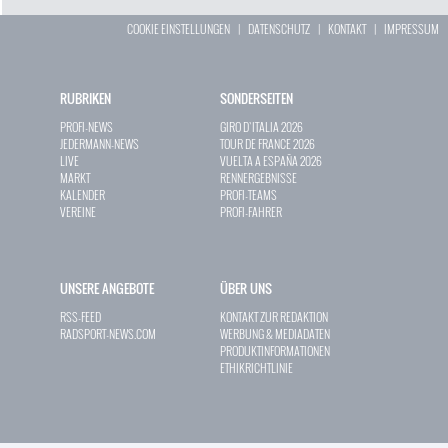
COOKIE EINSTELLUNGEN
|
DATENSCHUTZ
|
KONTAKT
|
IMPRESSUM
RUBRIKEN
SONDERSEITEN
PROFI-NEWS
GIRO D`ITALIA 2026
JEDERMANN-NEWS
TOUR DE FRANCE 2026
LIVE
VUELTA A ESPAÑA 2026
MARKT
RENNERGEBNISSE
KALENDER
PROFI-TEAMS
VEREINE
PROFI-FAHRER
UNSERE ANGEBOTE
ÜBER UNS
RSS-FEED
KONTAKT ZUR REDAKTION
RADSPORT-NEWS.COM
WERBUNG & MEDIADATEN
PRODUKTINFORMATIONEN
ETHIKRICHTLINIE