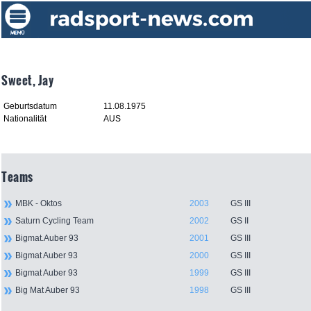
Sweet, Jay
Geburtsdatum
11.08.1975
Nationalität
AUS
Teams
MBK - Oktos
2003
GS III
Saturn Cycling Team
2002
GS II
Bigmat.Auber 93
2001
GS III
Bigmat Auber 93
2000
GS III
Bigmat Auber 93
1999
GS III
Big Mat Auber 93
1998
GS III