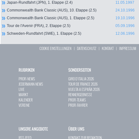
Japan-Rundfahrt (JPN), 1. Etappe (2.4)
11.05.1997
Commonwealth Bank Classic (AUS), 10. Etappe (2.5)
24.10.1996
Commonwealth Bank Classic (AUS), 1. Etappe (2.5)
19.10.1996
Tour de l'Avenir (FRA), 2. Etappe (2.5)
05.09.1996
Schweden-Rundfahrt (SWE), 1. Etappe (2.5)
12.06.1996
COOKIE EINSTELLUNGEN
|
DATENSCHUTZ
|
KONTAKT
|
IMPRESSUM
RUBRIKEN
SONDERSEITEN
PROFI-NEWS
GIRO D`ITALIA 2026
JEDERMANN-NEWS
TOUR DE FRANCE 2026
LIVE
VUELTA A ESPAÑA 2026
MARKT
RENNERGEBNISSE
KALENDER
PROFI-TEAMS
VEREINE
PROFI-FAHRER
UNSERE ANGEBOTE
ÜBER UNS
RSS-FEED
KONTAKT ZUR REDAKTION