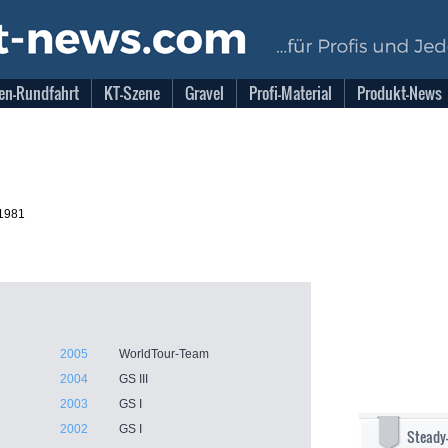
en-Rundfahrt
KT-Szene
Gravel
Profi-Material
Produkt-News
.1981
2005
WorldTour-Team
2004
GS III
2003
GS I
2002
GS I
Steady