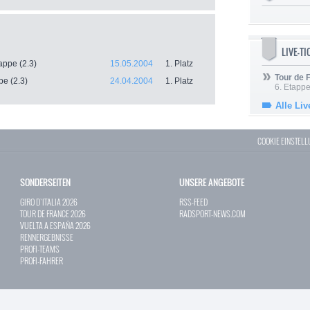
LIVE-T
appe (2.3)
15.05.2004
1. Platz
Tour de
pe (2.3)
24.04.2004
1. Platz
6. Etapp
Alle Liv
COOKIE EINSTEL
SONDERSEITEN
UNSERE ANGEBOTE
GIRO D`ITALIA 2026
RSS-FEED
TOUR DE FRANCE 2026
RADSPORT-NEWS.COM
VUELTA A ESPAÑA 2026
RENNERGEBNISSE
PROFI-TEAMS
PROFI-FAHRER