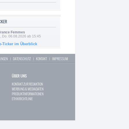
ICKER
 France Femmes
e, Do. 06.08.2026 ab 15:45
e-Ticker im Überblick
LUNGEN
|
DATENSCHUTZ
|
KONTAKT
|
IMPRESSUM
ÜBER UNS
KONTAKT ZUR REDAKTION
WERBUNG & MEDIADATEN
PRODUKTINFORMATIONEN
ETHIKRICHTLINIE