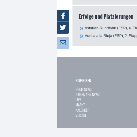
Erfolge und Platzierungen
Facebook
Twitter
Asturien-Rundfahrt (ESP), 4. Et
Vuelta a la Rioja (ESP), 2. Etap
Newsletter:
RUBRIKEN
PROFI-NEWS
JEDERMANN-NEWS
LIVE
MARKT
KALENDER
VEREINE