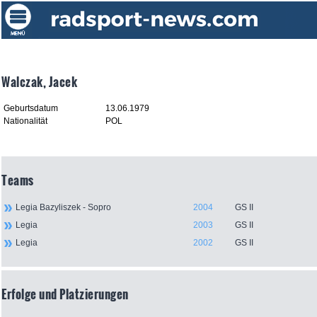
Walczak, Jacek
Geburtsdatum
13.06.1979
Nationalität
POL
Teams
Legia Bazyliszek - Sopro
2004
GS II
Legia
2003
GS II
Legia
2002
GS II
Erfolge und Platzierungen