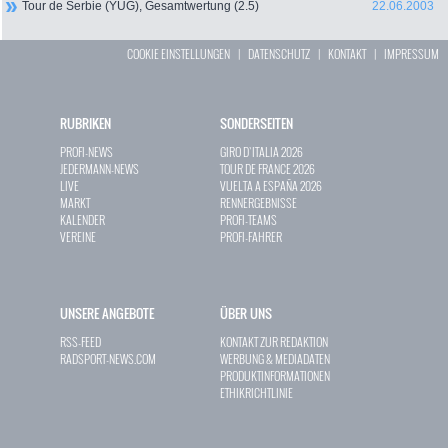
Tour de Serbie (YUG), Gesamtwertung (2.5)
22.06.2003
COOKIE EINSTELLUNGEN
|
DATENSCHUTZ
|
KONTAKT
|
IMPRESSUM
RUBRIKEN
SONDERSEITEN
PROFI-NEWS
GIRO D`ITALIA 2026
JEDERMANN-NEWS
TOUR DE FRANCE 2026
LIVE
VUELTA A ESPAÑA 2026
MARKT
RENNERGEBNISSE
KALENDER
PROFI-TEAMS
VEREINE
PROFI-FAHRER
UNSERE ANGEBOTE
ÜBER UNS
RSS-FEED
KONTAKT ZUR REDAKTION
RADSPORT-NEWS.COM
WERBUNG & MEDIADATEN
PRODUKTINFORMATIONEN
ETHIKRICHTLINIE