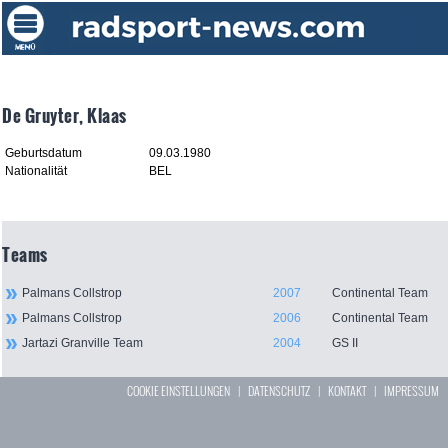
De Gruyter, Klaas
Geburtsdatum
09.03.1980
Nationalität
BEL
Teams
Palmans Collstrop
2007
Continental Team
Palmans Collstrop
2006
Continental Team
Jartazi Granville Team
2004
GS II
COOKIE EINSTELLUNGEN
|
DATENSCHUTZ
|
KONTAKT
|
IMPRESSUM