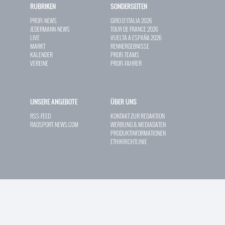
RUBRIKEN
SONDERSEITEN
PROFI-NEWS
GIRO D`ITALIA 2026
JEDERMANN-NEWS
TOUR DE FRANCE 2026
LIVE
VUELTA A ESPAÑA 2026
MARKT
RENNERGEBNISSE
KALENDER
PROFI-TEAMS
VEREINE
PROFI-FAHRER
UNSERE ANGEBOTE
ÜBER UNS
RSS-FEED
KONTAKT ZUR REDAKTION
RADSPORT-NEWS.COM
WERBUNG & MEDIADATEN
PRODUKTINFORMATIONEN
ETHIKRICHTLINIE