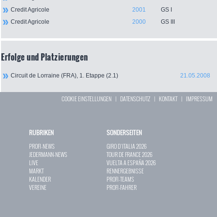
Credit Agricole
2001
GS I
Credit Agricole
2000
GS III
Erfolge und Platzierungen
Circuit de Lorraine (FRA), 1. Etappe (2.1)
21.05.2008
COOKIE EINSTELLUNGEN
|
DATENSCHUTZ
|
KONTAKT
|
IMPRESSUM
RUBRIKEN
SONDERSEITEN
PROFI-NEWS
GIRO D`ITALIA 2026
JEDERMANN-NEWS
TOUR DE FRANCE 2026
LIVE
VUELTA A ESPAÑA 2026
MARKT
RENNERGEBNISSE
KALENDER
PROFI-TEAMS
VEREINE
PROFI-FAHRER