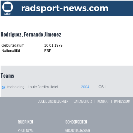
Rodriguez, Fernando Jimenez
Geburtsdatum
10.01.1979
Nationalität
ESP
Teams
Imoholding - Loule Jardim Hotel
2004
GS II
COOKIE EINSTELLUNGEN
|
DATENSCHUTZ
|
KONTAKT
|
IMPRESSUM
RUBRIKEN
SONDERSEITEN
PROFI-NEWS
GIRO D`ITALIA 2026