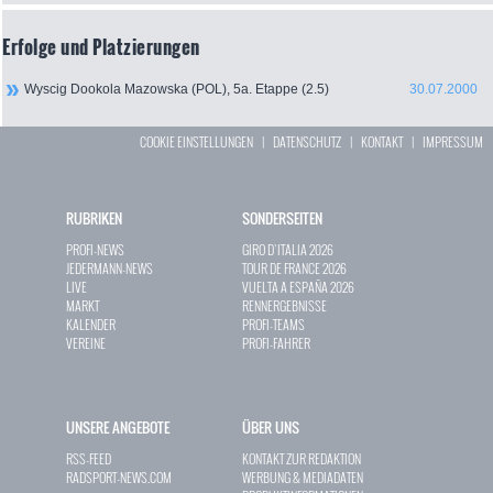
Erfolge und Platzierungen
Wyscig Dookola Mazowska (POL), 5a. Etappe (2.5)
30.07.2000
COOKIE EINSTELLUNGEN
|
DATENSCHUTZ
|
KONTAKT
|
IMPRESSUM
RUBRIKEN
SONDERSEITEN
PROFI-NEWS
GIRO D`ITALIA 2026
JEDERMANN-NEWS
TOUR DE FRANCE 2026
LIVE
VUELTA A ESPAÑA 2026
MARKT
RENNERGEBNISSE
KALENDER
PROFI-TEAMS
VEREINE
PROFI-FAHRER
UNSERE ANGEBOTE
ÜBER UNS
RSS-FEED
KONTAKT ZUR REDAKTION
RADSPORT-NEWS.COM
WERBUNG & MEDIADATEN