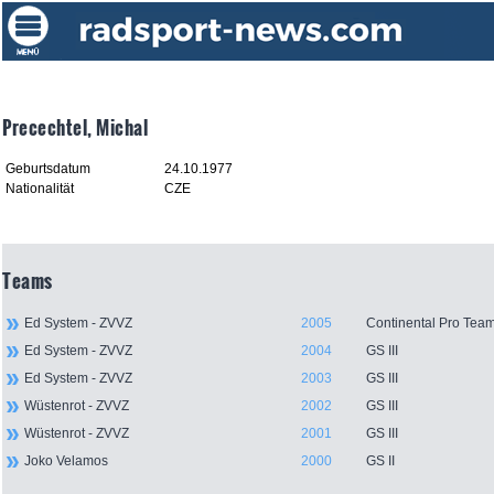
Precechtel, Michal
Geburtsdatum
24.10.1977
Nationalität
CZE
Teams
Ed System - ZVVZ
2005
Continental Pro Tea
Ed System - ZVVZ
2004
GS III
Ed System - ZVVZ
2003
GS III
Wüstenrot - ZVVZ
2002
GS III
Wüstenrot - ZVVZ
2001
GS III
Joko Velamos
2000
GS II