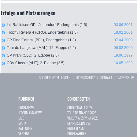
Erfolge und Platzierungen
Int. Raiffeisen GP - Judendorf, Endergebnis (1.5)
03.06.2001
Trophy Riviera 4 (CRO), Endergebnis (1.5)
18.02.2001
GP Pino Cerami (BEL), Endergebnis (1.3)
07.04.2000
Tour de Langkawi (MAL), 12. Etappe (2.4)
06.02.2000
GP Kranj (SLO), 2. Etappe (2.5)
19.06.1999
ÖBV Classic (AUT), 2. Etappe (2.5)
14.05.1999
COOKIE EINSTELLUNGEN
|
DATENSCHUTZ
|
KONTAKT
|
IMPRESSUM
RUBRIKEN
SONDERSEITEN
PROFI-NEWS
GIRO D`ITALIA 2026
JEDERMANN-NEWS
TOUR DE FRANCE 2026
LIVE
VUELTA A ESPAÑA 2026
MARKT
RENNERGEBNISSE
KALENDER
PROFI-TEAMS
VEREINE
PROFI-FAHRER