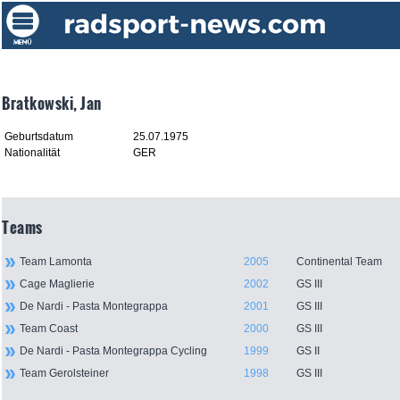
Bratkowski, Jan
Geburtsdatum
25.07.1975
Nationalität
GER
Teams
Team Lamonta
2005
Continental Team
Cage Maglierie
2002
GS III
De Nardi - Pasta Montegrappa
2001
GS III
Team Coast
2000
GS III
De Nardi - Pasta Montegrappa Cycling
1999
GS II
Team Gerolsteiner
1998
GS III