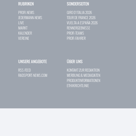
RUBRIKEN
SONDERSEITEN
PROFI-NEWS
GIRO D`ITALIA 2026
JEDERMANN-NEWS
TOUR DE FRANCE 2026
LIVE
VUELTA A ESPAÑA 2026
MARKT
RENNERGEBNISSE
KALENDER
PROFI-TEAMS
VEREINE
PROFI-FAHRER
UNSERE ANGEBOTE
ÜBER UNS
RSS-FEED
KONTAKT ZUR REDAKTION
RADSPORT-NEWS.COM
WERBUNG & MEDIADATEN
PRODUKTINFORMATIONEN
ETHIKRICHTLINIE