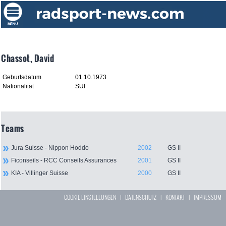
Chassot, David
Geburtsdatum
01.10.1973
Nationalität
SUI
Teams
Jura Suisse - Nippon Hoddo
2002
GS II
Ficonseils - RCC Conseils Assurances
2001
GS II
KIA - Villinger Suisse
2000
GS II
COOKIE EINSTELLUNGEN
|
DATENSCHUTZ
|
KONTAKT
|
IMPRESSUM